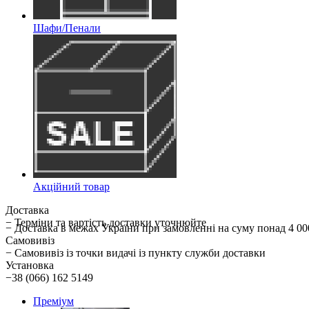
Шафи/Пенали
Акційний товар
Доставка
− Терміни та вартість доставки уточнюйте
− Доставка в межах України при замовленні на суму понад 
Самовивіз
− Самовивіз із точки видачі із пункту служби доставки
Установка
−38 (066) 162 5149
Преміум