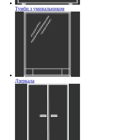
Тумби з умивальником
Дзеркала