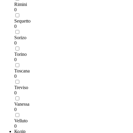
Rimini
0
Sequetto
0
Sorizo
0
Torino
0
Toscana
0
Treviso
0
Vanessa
0
Velluto
0
Колір