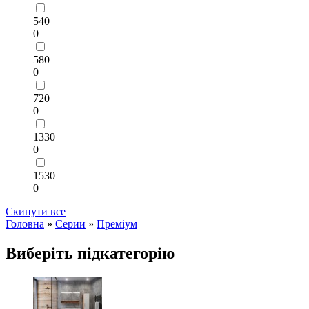
540
0
580
0
720
0
1330
0
1530
0
Скинути все
Головна
»
Серии
»
Преміум
Виберіть підкатегорію