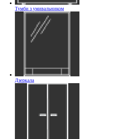
Тумби з умивальником
Дзеркала