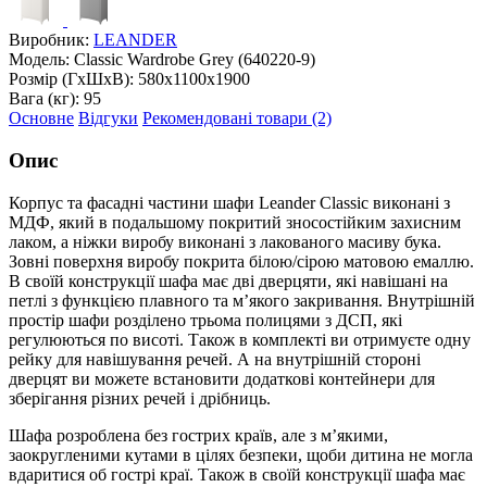
Виробник:
LEANDER
Модель:
Classic Wardrobe Grey (640220-9)
Розмір (ГxШxВ):
580x1100x1900
Вага (кг):
95
Основне
Відгуки
Рекомендовані товари (2)
Опис
Корпус та фасадні частини шафи Leander Classic виконані з
МДФ, який в подальшому покритий зносостійким захисним
лаком, а ніжки виробу виконані з лакованого масиву бука.
Зовні поверхня виробу покрита білою/сірою матовою емаллю.
В своїй конструкції шафа має дві дверцяти, які навішані на
петлі з функцією плавного та м’якого закривання. Внутрішній
простір шафи розділено трьома полицями з ДСП, які
регулюються по висоті. Також в комплекті ви отримуєте одну
рейку для навішування речей. А на внутрішній стороні
дверцят ви можете встановити додаткові контейнери для
зберігання різних речей і дрібниць.
Шафа розроблена без гострих країв, але з м’якими,
заокругленими кутами в цілях безпеки, щоби дитина не могла
вдаритися об гострі краї. Також в своїй конструкції шафа має