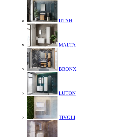
UTAH
MALTA
BRONX
LUTON
TIVOLI