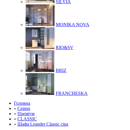
SILVIA
MONIKA NOVA
RIO&SV
BRIZ
FRANCHESKA
Головна
»
Серии
»
Преміум
»
CLASSIC
»
Шафа Leander Classic сіра