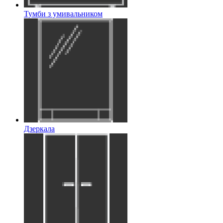
Тумби з умивальником
Дзеркала