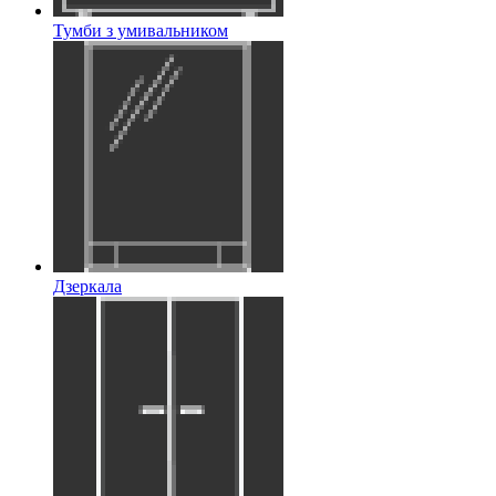
Тумби з умивальником
Дзеркала