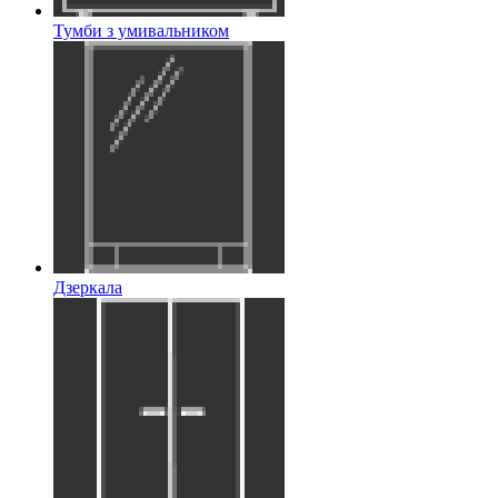
Тумби з умивальником
Дзеркала