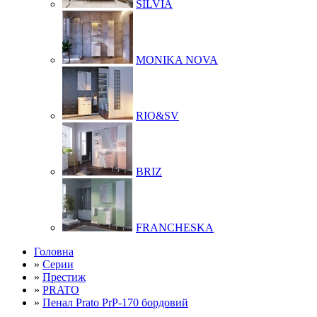
SILVIA
MONIKA NOVA
RIO&SV
BRIZ
FRANCHESKA
Головна
»
Серии
»
Престиж
»
PRATO
»
Пенал Prato PrP-170 бордовий