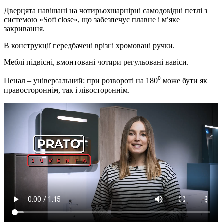
Дверцята навішані на чотирьохшарнірні самодовідні петлі з
системою «Soft close», що забезпечує плавне і м’яке
закривання.
В конструкції передбачені врізні хромовані ручки.
Меблі підвісні, вмонтовані чотири регульовані навіси.
Пенал – універсальний: при розвороті на 180⁰ може бути як
правостороннім, так і лівостороннім.