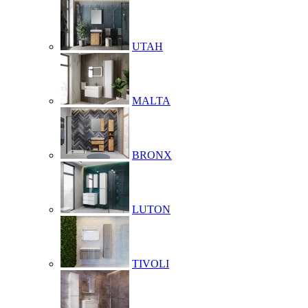
UTAH
MALTA
BRONX
LUTON
TIVOLI