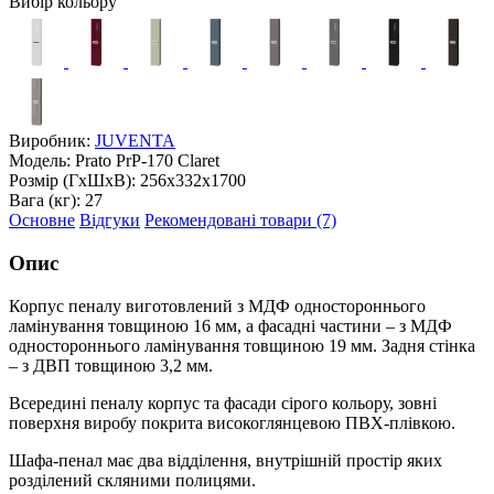
Вибір кольору
Виробник:
JUVENTA
Модель:
Prato PrP-170 Claret
Розмір (ГxШxВ):
256x332x1700
Вага (кг):
27
Основне
Відгуки
Рекомендовані товари (7)
Опис
Корпус пеналу виготовлений з МДФ одностороннього
ламінування товщиною 16 мм, а фасадні частини – з МДФ
одностороннього ламінування товщиною 19 мм. Задня стінка
– з ДВП товщиною 3,2 мм.
Всередині пеналу корпус та фасади сірого кольору, зовні
поверхня виробу покрита високоглянцевою ПВХ-плівкою.
Шафа-пенал має два відділення, внутрішній простір яких
розділений скляними полицями.