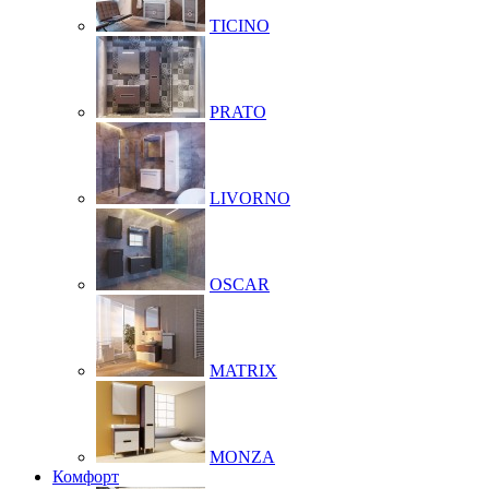
TICINO
PRATO
LIVORNO
OSCAR
MATRIX
MONZA
Комфорт