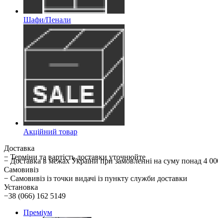
Шафи/Пенали
Акційний товар
Доставка
− Терміни та вартість доставки уточнюйте
− Доставка в межах України при замовленні на суму понад 
Самовивіз
− Самовивіз із точки видачі із пункту служби доставки
Установка
−38 (066) 162 5149
Преміум