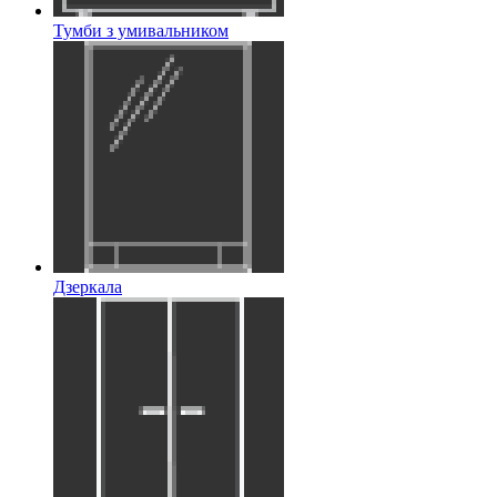
Тумби з умивальником
Дзеркала