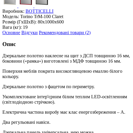
Виробник:
BOTTICELLI
Модель:
Torino TrM-100 Claret
Розмір (ГxШxВ):
80x1000x600
Вага (кг):
19
Основне
Відгуки
Рекомендовані товари (2)
Опис
Дзеркальне полотно наклеєне на щит з ДСП товщиною 16 мм,
боковини («рамка») виготовлені з МДФ товщиною 16 мм.
Поверхня меблів покрита високоглянцевою емаллю білого
кольору.
Дзеркальне полотно з фацетом по периметру.
Укомплектоване інтер'єрним білим теплим LED-освітленням
(світлодіодною стрічкою).
Електрична частина виробу має клас енергозбереження – А.
Два регульовані навіси.
Дзеркальна панель універсальна, нею можна