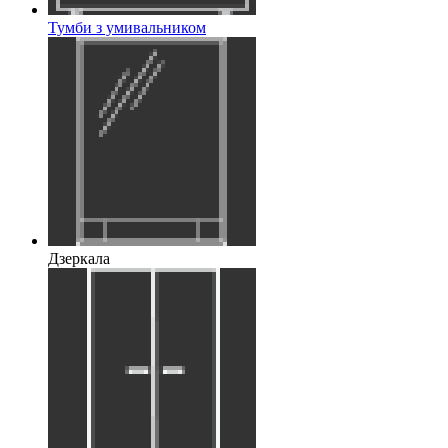
Тумби з умивальником
Дзеркала