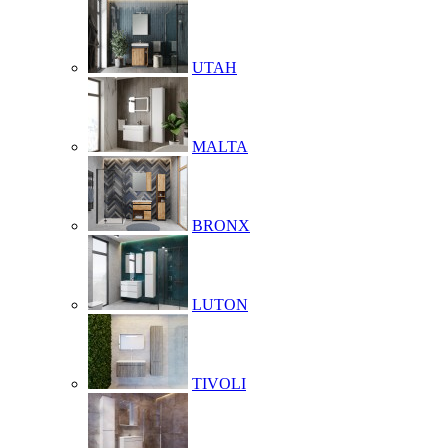
UTAH
MALTA
BRONX
LUTON
TIVOLI