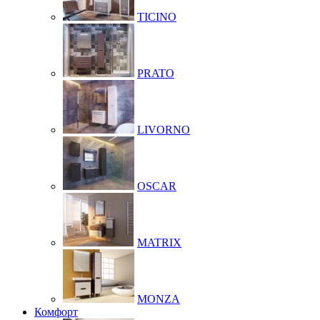
TICINO
PRATO
LIVORNO
OSCAR
MATRIX
MONZA
Комфорт