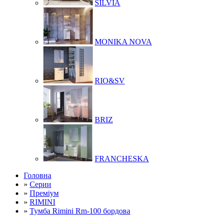
SILVIA
MONIKA NOVA
RIO&SV
BRIZ
FRANCHESKA
Головна
»
Серии
»
Преміум
»
RIMINI
»
Тумба Rimini Rm-100 бордова