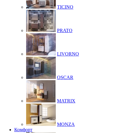
TICINO
PRATO
LIVORNO
OSCAR
MATRIX
MONZA
Комфорт