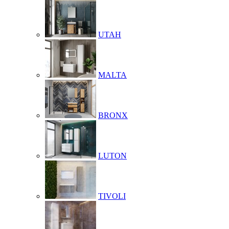
UTAH
MALTA
BRONX
LUTON
TIVOLI