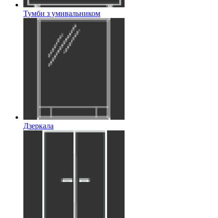
Тумби з умивальником
Дзеркала