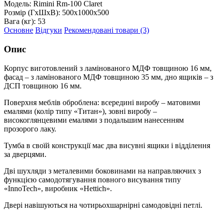
Модель:
Rimini Rm-100 Claret
Розмір (ГxШxВ):
500x1000x500
Вага (кг):
53
Основне
Відгуки
Рекомендовані товари (3)
Опис
Корпус виготовлений з ламінованого МДФ товщиною 16 мм,
фасад – з ламінованого МДФ товщиною 35 мм, дно ящиків – з
ДСП товщиною 16 мм.
Поверхня меблів оброблена: всередині виробу – матовими
емалями (колір типу «Титан»), зовні виробу –
високоглянцевими емалями з подальшим нанесенням
прозорого лаку.
Тумба в своїй конструкції має два висувні ящики і відділення
за дверцями.
Дві шухляди з металевими боковинами на направляючих з
функцією самодотягування повного висування типу
«InnoTech», виробник «Hettich».
Двері навішуються на чотирьохшарнірні самодовідні петлі.