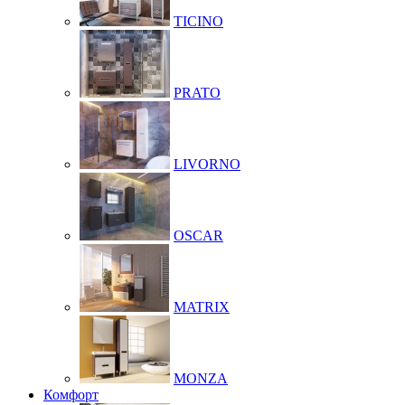
TICINO
PRATO
LIVORNO
OSCAR
MATRIX
MONZA
Комфорт