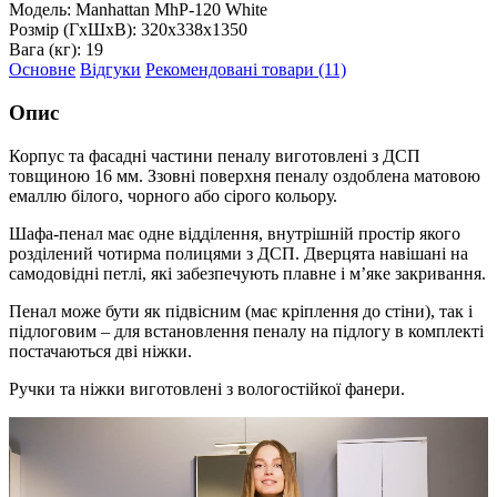
Модель:
Manhattan MhP-120 White
Розмір (ГxШxВ):
320x338x1350
Вага (кг):
19
Основне
Відгуки
Рекомендовані товари (11)
Опис
Корпус та фасадні частини пеналу виготовлені з ДСП
товщиною 16 мм. Ззовні поверхня пеналу оздоблена матовою
емаллю білого, чорного або сірого кольору.
Шафа-пенал має одне відділення, внутрішній простір якого
розділений чотирма полицями з ДСП. Дверцята навішані на
самодовідні петлі, які забезпечують плавне і м’яке закривання.
Пенал може бути як підвісним (має кріплення до стіни), так і
підлоговим – для встановлення пеналу на підлогу в комплекті
постачаються дві ніжки.
Ручки та ніжки виготовлені з вологостійкої фанери.