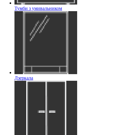
Тумби з умивальником
Дзеркала