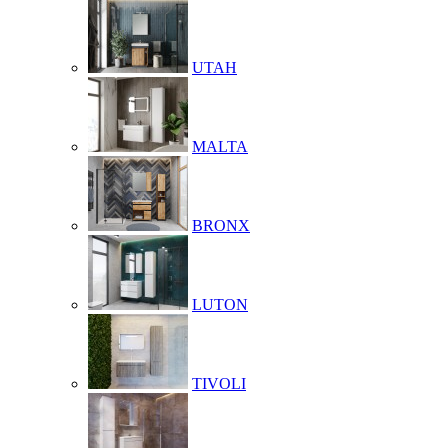
UTAH
MALTA
BRONX
LUTON
TIVOLI