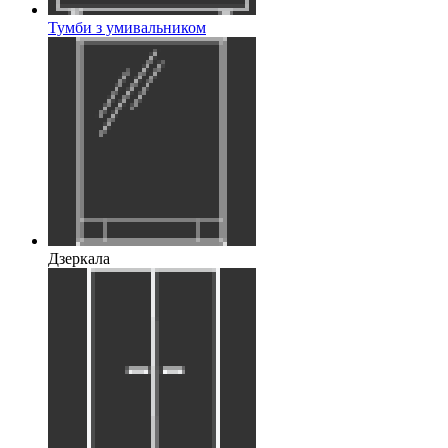
Тумби з умивальником
Дзеркала