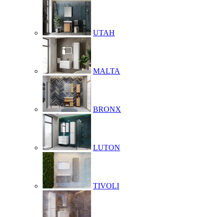
UTAH
MALTA
BRONX
LUTON
TIVOLI