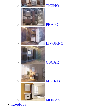
TICINO
PRATO
LIVORNO
OSCAR
MATRIX
MONZA
Комфорт