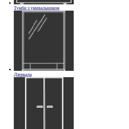
Тумби з умивальником
Дзеркала