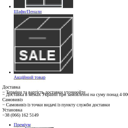
Шафи/Пенали
Акційний товар
Доставка
− Терміни та вартість доставки уточнюйте
− Доставка в межах України при замовленні на суму понад 
Самовивіз
− Самовивіз із точки видачі із пункту служби доставки
Установка
−38 (066) 162 5149
Преміум