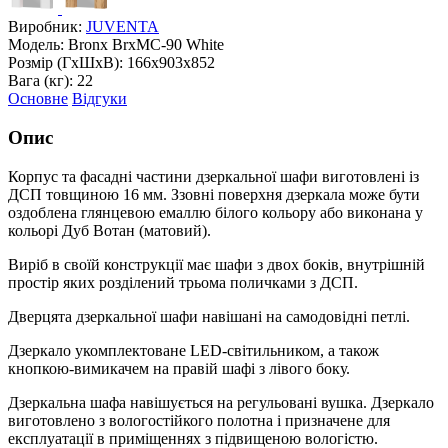
Виробник:
JUVENTA
Модель:
Bronx BrxMC-90 White
Розмір (ГxШxВ):
166x903x852
Вага (кг):
22
Основне
Відгуки
Опис
Корпус та фасадні частини дзеркальної шафи виготовлені із
ДСП товщиною 16 мм. Ззовні поверхня дзеркала може бути
оздоблена глянцевою емаллю білого кольору або виконана у
кольорі Дуб Вотан (матовий).
Виріб в своїй конструкції має шафи з двох боків, внутрішній
простір яких розділений трьома поличками з ДСП.
Дверцята дзеркальної шафи навішані на самодовідні петлі.
Дзеркало укомплектоване LED-світильником, а також
кнопкою-вимикачем на правій шафі з лівого боку.
Дзеркальна шафа навішується на регульовані вушка. Дзеркало
виготовлено з вологостійкого полотна і призначене для
експлуатації в приміщеннях з підвищеною вологістю.