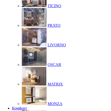
TICINO
PRATO
LIVORNO
OSCAR
MATRIX
MONZA
Комфорт