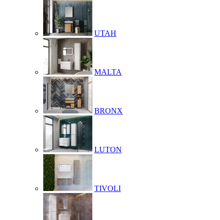
UTAH
MALTA
BRONX
LUTON
TIVOLI