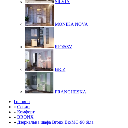
SILVIA
MONIKA NOVA
RIO&SV
BRIZ
FRANCHESKA
Головна
»
Серии
»
Комфорт
»
BRONX
»
Дзеркальна шафа Bronx BrxMC-90 біла