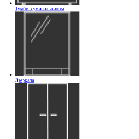
Тумби з умивальником
Дзеркала