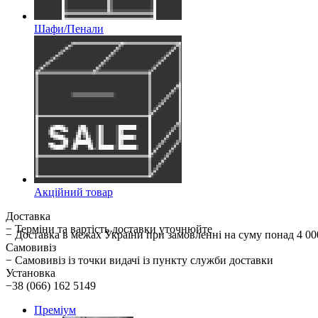
Шафи/Пенали
Акційний товар
Доставка
− Терміни та вартість доставки уточнюйте
− Доставка в межах України при замовленні на суму понад 
Самовивіз
− Самовивіз із точки видачі із пункту служби доставки
Установка
−38 (066) 162 5149
Преміум