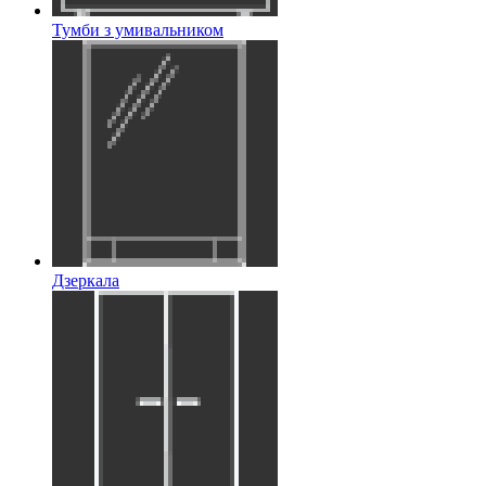
Тумби з умивальником
Дзеркала