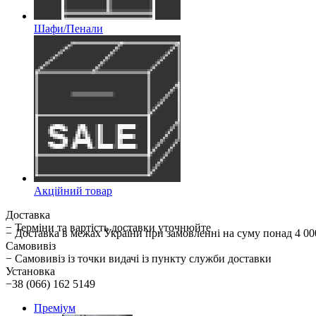
Шафи/Пенали
Акційний товар
Доставка
− Терміни та вартість доставки уточнюйте
− Доставка в межах України при замовленні на суму понад 
Самовивіз
− Самовивіз із точки видачі із пункту служби доставки
Установка
−38 (066) 162 5149
Преміум