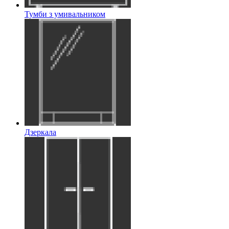
Тумби з умивальником
Дзеркала