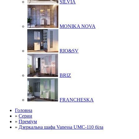
SILVIA
MONIKA NOVA
RIO&SV
BRIZ
FRANCHESKA
Головна
»
Серии
»
Преміум
»
Дзеркальна шафа Vanessa UMC-110 біла