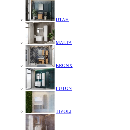
UTAH
MALTA
BRONX
LUTON
TIVOLI