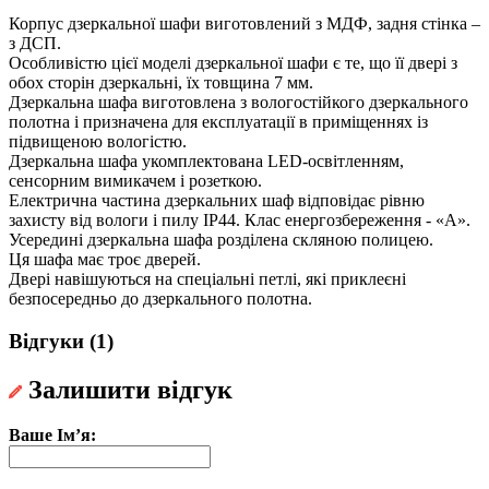
Корпус дзеркальної шафи виготовлений з МДФ, задня стінка –
з ДСП.
Особливістю цієї моделі дзеркальної шафи є те, що її двері з
обох сторін дзеркальні, їх товщина 7 мм.
Дзеркальна шафа виготовлена з вологостійкого дзеркального
полотна і призначена для експлуатації в приміщеннях із
підвищеною вологістю.
Дзеркальна шафа укомплектована LED-освітленням,
сенсорним вимикачем і розеткою.
Електрична частина дзеркальних шаф відповідає рівню
захисту від вологи і пилу IP44. Клас енергозбереження - «А».
Усередині дзеркальна шафа розділена скляною полицею.
Ця шафа має троє дверей.
Двері навішуються на спеціальні петлі, які приклеєні
безпосередньо до дзеркального полотна.
Відгуки (1)
Залишити відгук
Ваше Ім’я: