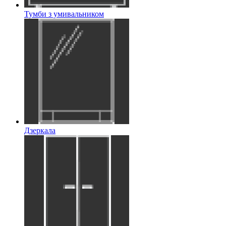
Тумби з умивальником
Дзеркала