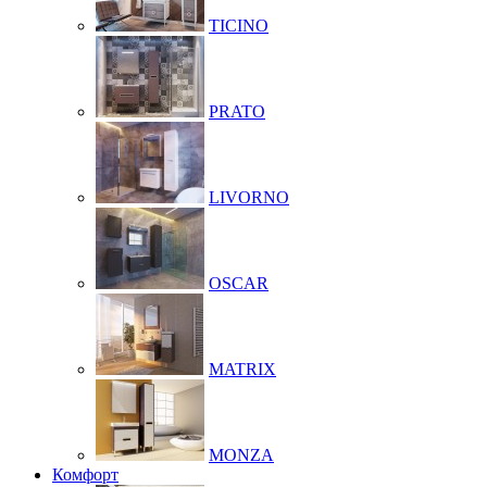
TICINO
PRATO
LIVORNO
OSCAR
MATRIX
MONZA
Комфорт