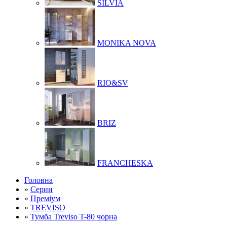
SILVIA
MONIKA NOVA
RIO&SV
BRIZ
FRANCHESKA
Головна
»
Серии
»
Преміум
»
TREVISO
»
Тумба Treviso T-80 чорна