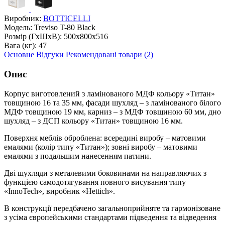
Виробник:
BOTTICELLI
Модель:
Treviso T-80 Black
Розмір (ГxШxВ):
500x800x516
Вага (кг):
47
Основне
Відгуки
Рекомендовані товари (2)
Опис
Корпус виготовлений з ламінованого МДФ кольору «Титан»
товщиною 16 та 35 мм, фасади шухляд – з ламінованого білого
МДФ товщиною 19 мм, карниз – з МДФ товщиною 60 мм, дно
шухляд – з ДСП кольору «Титан» товщиною 16 мм.
Поверхня меблів оброблена: всередині виробу – матовими
емалями (колір типу «Титан»); зовні виробу – матовими
емалями з подальшим нанесенням патини.
Дві шухляди з металевими боковинами на направляючих з
функцією самодотягування повного висування типу
«InnoTech», виробник «Hettich».
В конструкції передбачено загальноприйняте та гармонізоване
з усіма європейськими стандартами підведення та відведення