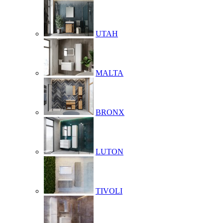
UTAH
MALTA
BRONX
LUTON
TIVOLI