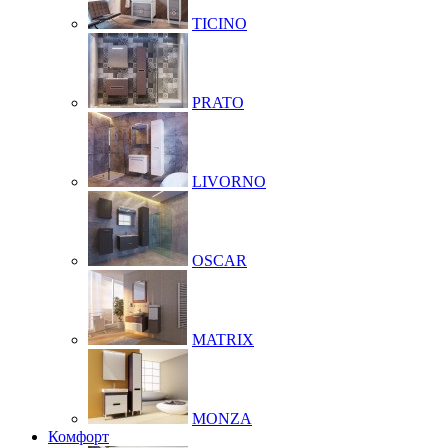
TICINO
PRATO
LIVORNO
OSCAR
MATRIX
MONZA
Комфорт