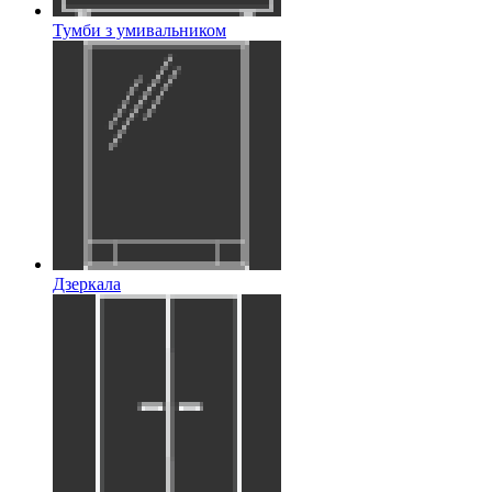
Тумби з умивальником
Дзеркала