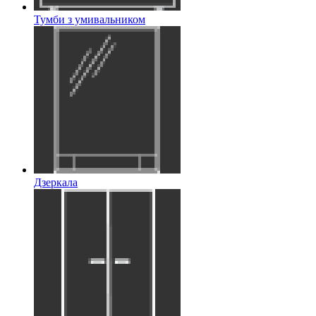
Тумби з умивальником
Дзеркала