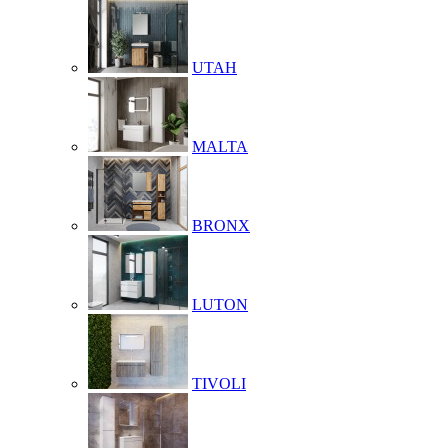
UTAH
MALTA
BRONX
LUTON
TIVOLI