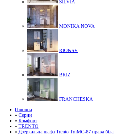
SILVIA
MONIKA NOVA
RIO&SV
BRIZ
FRANCHESKA
Головна
»
Серии
»
Комфорт
»
TRENTO
»
Дзеркальна шафа Trento TrnMC-87 права біла