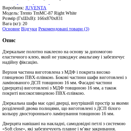
Виробник:
JUVENTA
Модель:
Trento TrnMC-87 Right White
Розмір (ГxШxВ):
166x870x831
Вага (кг):
20
Основне
Відгуки
Рекомендовані товари (3)
Опис
Дзеркальне полотно наклеєно на основу за допомогою
еластичного клею, який не ушкоджує амальгаму і забезпечує
надійну фіксацію.
Верхня частина виготовлена з МДФ і покрита високо
глянцевою ПВХ-плівкою. Бокові частини шафи виготовлені з
ламінованого ДСП товщиною 16 мм. Фасадні частини
(дверцята) виготовлені з МДФ товщиною 16 мм, а також
покриті високоглянцевою ПВХ-плівкою.
Дзеркальна шафа має одні дверці, внутрішній простір за якими
розділений двома полицями, що виготовлені з ДСП білого
кольору двостороннього ламінування товщиною 16 мм.
Дверцята навішані на накладні, самодовідні петлі з системою
«Soft close», які забезпечують плавне і м’яке закривання.