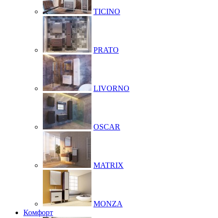
TICINO
PRATO
LIVORNO
OSCAR
MATRIX
MONZA
Комфорт