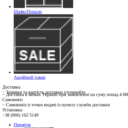
Шафи/Пенали
Акційний товар
Доставка
− Терміни та вартість доставки уточнюйте
− Доставка в межах України при замовленні на суму понад 
Самовивіз
− Самовивіз із точки видачі із пункту служби доставки
Установка
−38 (066) 162 5149
Преміум