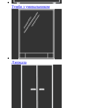
Тумби з умивальником
Дзеркала