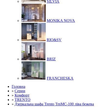
SILVIA
MONIKA NOVA
RIO&SV
BRIZ
FRANCHESKA
Головна
»
Серии
»
Комфорт
»
TRENTO
»
Дзеркальна шафа Trento TrnMC-100 ліва бежева