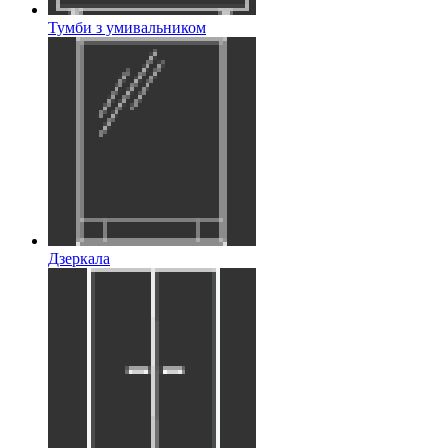
Тумби з умивальником
Дзеркала