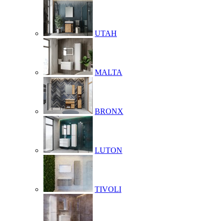
UTAH
MALTA
BRONX
LUTON
TIVOLI