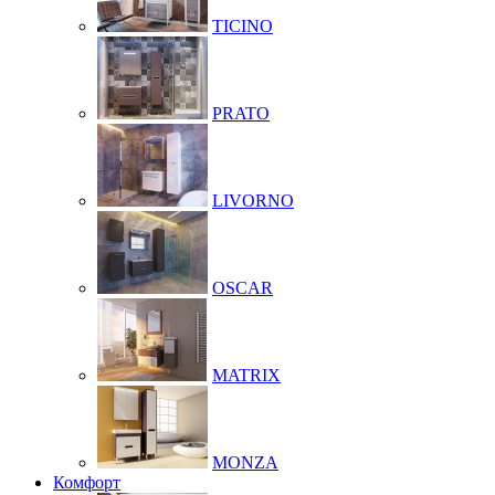
TICINO
PRATO
LIVORNO
OSCAR
MATRIX
MONZA
Комфорт