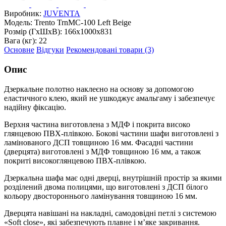
Виробник:
JUVENTA
Модель:
Trento TrnMC-100 Left Beige
Розмір (ГxШxВ):
166x1000x831
Вага (кг):
22
Основне
Відгуки
Рекомендовані товари (3)
Опис
Дзеркальне полотно наклеєно на основу за допомогою
еластичного клею, який не ушкоджує амальгаму і забезпечує
надійну фіксацію.
Верхня частина виготовлена з МДФ і покрита високо
глянцевою ПВХ-плівкою. Бокові частини шафи виготовлені з
ламінованого ДСП товщиною 16 мм. Фасадні частини
(дверцята) виготовлені з МДФ товщиною 16 мм, а також
покриті високоглянцевою ПВХ-плівкою.
Дзеркальна шафа має одні дверці, внутрішній простір за якими
розділений двома полицями, що виготовлені з ДСП білого
кольору двостороннього ламінування товщиною 16 мм.
Дверцята навішані на накладні, самодовідні петлі з системою
«Soft close», які забезпечують плавне і м’яке закривання.