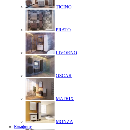
TICINO
PRATO
LIVORNO
OSCAR
MATRIX
MONZA
Комфорт