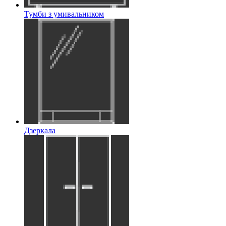
Тумби з умивальником
Дзеркала