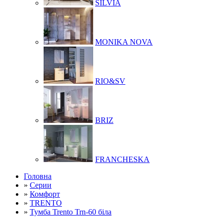
SILVIA
MONIKA NOVA
RIO&SV
BRIZ
FRANCHESKA
Головна
»
Серии
»
Комфорт
»
TRENTO
»
Тумба Trento Trn-60 біла