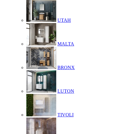
UTAH
MALTA
BRONX
LUTON
TIVOLI