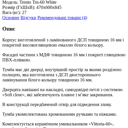
Модель:
Trento Trn-60 White
Розмір (ГxШxВ):
470x600x845
Вага (кг):
27
Основне
Відгуки
Рекомендовані товари (4)
Опис
Корпус виготовлений з ламінованого ДСП товщиною 16 мм і
покритий високоглянцевою емаллю білого кольору.
Фасадні частини з МДФ товщиною 16 мм і покриті глянцевою
ПВХ-плівкою.
Тумба має дві дверці, внутрішній простір за якими розділено
полицею, яка виготовлена з ДСП двостороннього
ламінування білого кольору товщиною 16 мм.
Дверцята навішані на накладні, самодовідні петлі з системою
«Soft close», які забезпечують плавне і м’яке закривання.
В конструкції передбачений отвір для підведення зливу.
Тумба укомплектована хромованими ручками та ніжками.
Комплектується керамічним умивальником «Vittoria-60»,