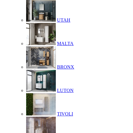
UTAH
MALTA
BRONX
LUTON
TIVOLI