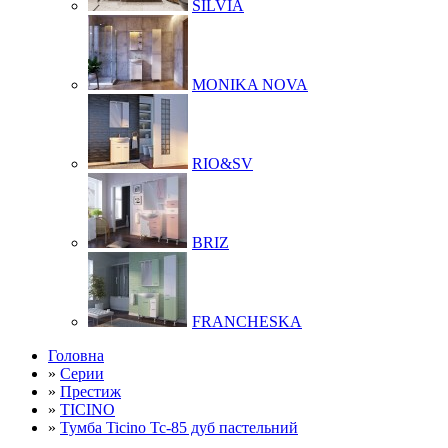
SILVIA
MONIKA NOVA
RIO&SV
BRIZ
FRANCHESKA
Головна
»
Серии
»
Престиж
»
TICINO
»
Тумба Ticino Tc-85 дуб пастельний