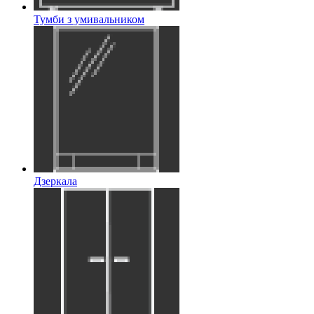
Тумби з умивальником
Дзеркала