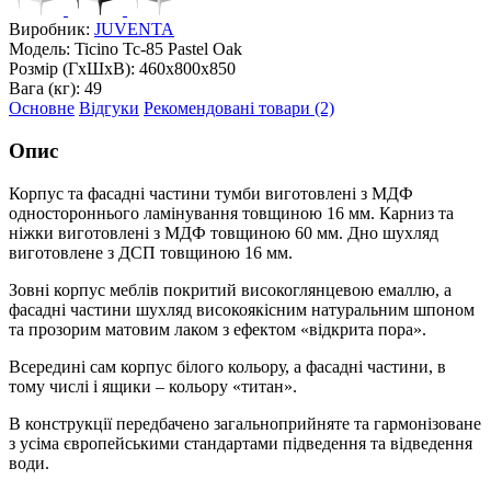
Виробник:
JUVENTA
Модель:
Ticino Tc-85 Pastel Oak
Розмір (ГxШxВ):
460x800x850
Вага (кг):
49
Основне
Відгуки
Рекомендовані товари (2)
Опис
Корпус та фасадні частини тумби виготовлені з МДФ
одностороннього ламінування товщиною 16 мм. Карниз та
ніжки виготовлені з МДФ товщиною 60 мм. Дно шухляд
виготовлене з ДСП товщиною 16 мм.
Зовні корпус меблів покритий високоглянцевою емаллю, а
фасадні частини шухляд високоякісним натуральним шпоном
та прозорим матовим лаком з ефектом «відкрита пора».
Всередині сам корпус білого кольору, а фасадні частини, в
тому числі і ящики – кольору «титан».
В конструкції передбачено загальноприйняте та гармонізоване
з усіма європейськими стандартами підведення та відведення
води.