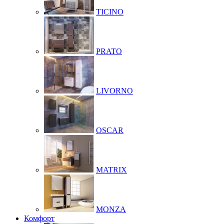
TICINO
PRATO
LIVORNO
OSCAR
MATRIX
MONZA
Комфорт