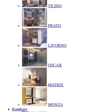
TICINO
PRATO
LIVORNO
OSCAR
MATRIX
MONZA
Комфорт