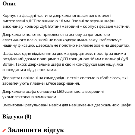
Опис
Корпус та фасадні частини дзеркальної шафи виготовлені
виготовлені з ДСП товщиною 16 мм. Ззовні поверхня шафи
виконана у кольорі Дуб Вотан (матовий) – корпус і фасадні частини.
Дзеркальне полотно приклеєне на основу за допомогою
еластичного клею, який не пошкоджує амальгаму і забезпечує
надійну фіксацію. Дзеркальне полотно наклеєне зовні на дверцятах.
Шафа має одне відділення за двома дверцятами, простір за якими
розділений двома полицями з ДСП товщиною 16 мм в кольорі Дуб
Вотан. Також дзеркальна шафа в своїй конструкції має нішу, яка
знаходиться під дверцятами.
Дверцята навішані на самодовідні петлі з системою «Soft close», які
забезпечують плавне і м’яке закривання.
Дзеркальна шафа оснащена LED-лампою, а всередині
укомплектована вимикачем.
Вмонтовані регульовані навіси для навішування дзеркальною шафи.
Відгуки (0)
Залишити відгук