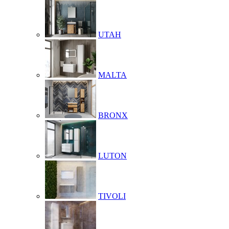
UTAH
MALTA
BRONX
LUTON
TIVOLI