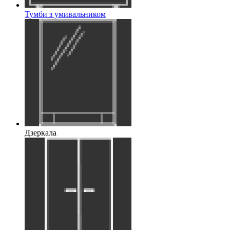
Тумби з умивальником
Дзеркала