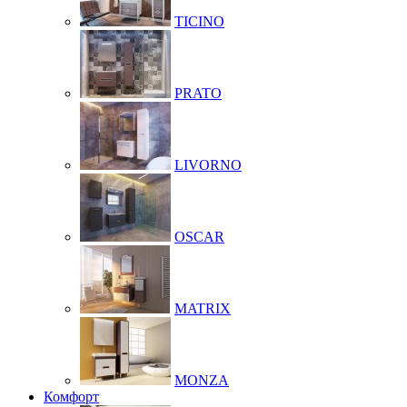
TICINO
PRATO
LIVORNO
OSCAR
MATRIX
MONZA
Комфорт