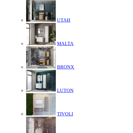
UTAH
MALTA
BRONX
LUTON
TIVOLI