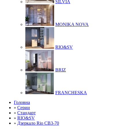
SILVIA
MONIKA NOVA
RIO&SV
BRIZ
FRANCHESKA
Головна
»
Серии
»
Стандарт
»
RIO&SV
»
Дзеркало Rio СВ3-70