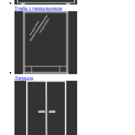
Тумби з умивальником
Дзеркала