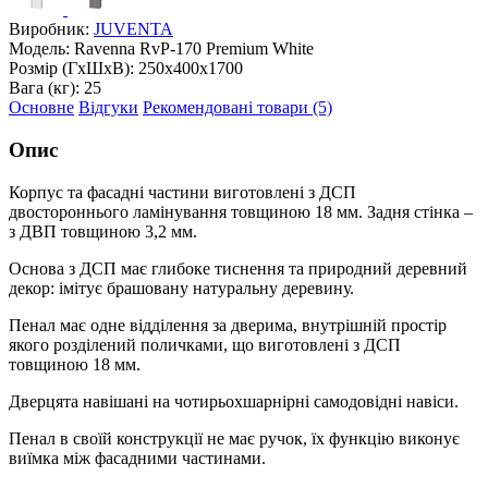
Виробник:
JUVENTA
Модель:
Ravenna RvP-170 Premium White
Розмір (ГxШxВ):
250x400x1700
Вага (кг):
25
Основне
Відгуки
Рекомендовані товари (5)
Опис
Корпус та фасадні частини виготовлені з ДСП
двостороннього ламінування товщиною 18 мм. Задня стінка –
з ДВП товщиною 3,2 мм.
Основа з ДСП має глибоке тиснення та природний деревний
декор: імітує брашовану натуральну деревину.
Пенал має одне відділення за дверима, внутрішній простір
якого розділений поличками, що виготовлені з ДСП
товщиною 18 мм.
Дверцята навішані на чотирьохшарнірні самодовідні навіси.
Пенал в своїй конструкції не має ручок, їх функцію виконує
виїмка між фасадними частинами.