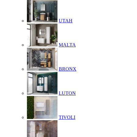
UTAH
MALTA
BRONX
LUTON
TIVOLI