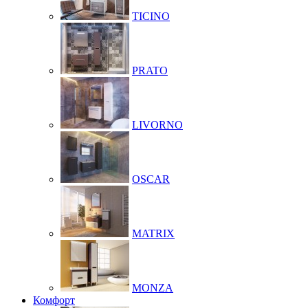
TICINO
PRATO
LIVORNO
OSCAR
MATRIX
MONZA
Комфорт