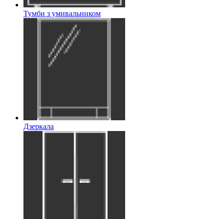
Тумби з умивальником
Дзеркала