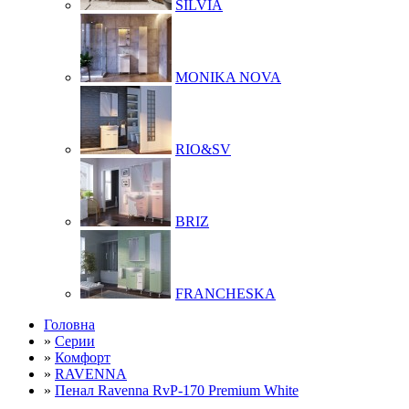
SILVIA
MONIKA NOVA
RIO&SV
BRIZ
FRANCHESKA
Головна
»
Серии
»
Комфорт
»
RAVENNA
»
Пенал Ravenna RvP-170 Premium White