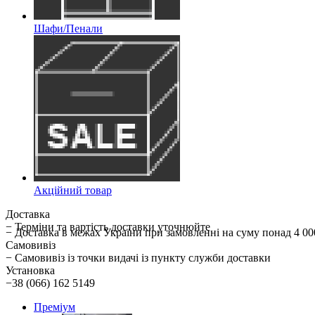
Шафи/Пенали
Акційний товар
Доставка
− Терміни та вартість доставки уточнюйте
− Доставка в межах України при замовленні на суму понад 
Самовивіз
− Самовивіз із точки видачі із пункту служби доставки
Установка
−38 (066) 162 5149
Преміум