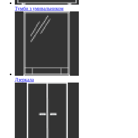
Тумби з умивальником
Дзеркала