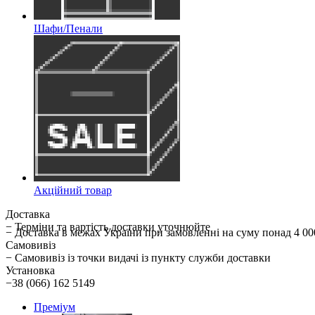
Шафи/Пенали
Акційний товар
Доставка
− Терміни та вартість доставки уточнюйте
− Доставка в межах України при замовленні на суму понад 
Самовивіз
− Самовивіз із точки видачі із пункту служби доставки
Установка
−38 (066) 162 5149
Преміум