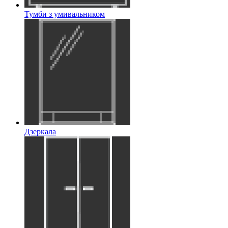
Тумби з умивальником
Дзеркала