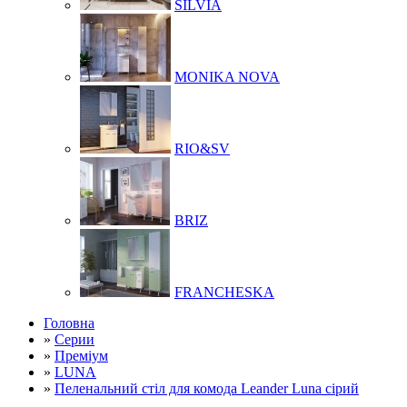
SILVIA
MONIKA NOVA
RIO&SV
BRIZ
FRANCHESKA
Головна
»
Серии
»
Преміум
»
LUNA
»
Пеленальний стіл для комода Leander Luna сірий