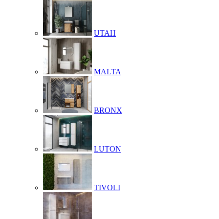
UTAH
MALTA
BRONX
LUTON
TIVOLI