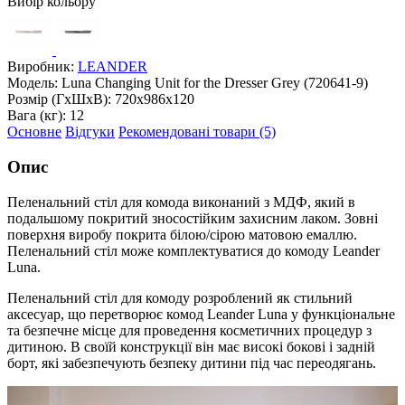
Вибір кольору
Виробник:
LEANDER
Модель:
Luna Changing Unit for the Dresser Grey (720641-9)
Розмір (ГxШxВ):
720x986x120
Вага (кг):
12
Основне
Відгуки
Рекомендовані товари (5)
Опис
Пеленальний стіл для комода виконаний з МДФ, який в
подальшому покритий зносостійким захисним лаком. Зовні
поверхня виробу покрита білою/сірою матовою емаллю.
Пеленальний стіл може комплектуватися до комоду Leander
Luna.
Пеленальний стіл для комоду розроблений як стильний
аксесуар, що перетворює комод Leander Luna у функціональне
та безпечне місце для проведення косметичних процедур з
дитиною. В своїй конструкції він має високі бокові і задній
борт, які забезпечують безпеку дитини під час переодягань.