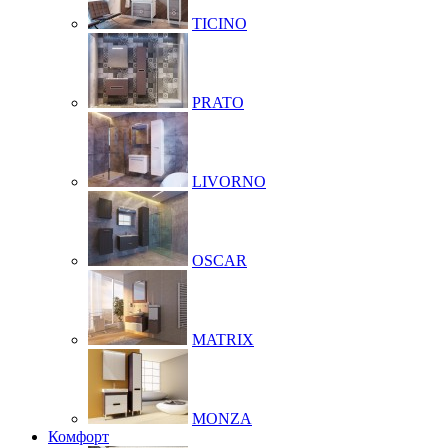
TICINO
PRATO
LIVORNO
OSCAR
MATRIX
MONZA
Комфорт