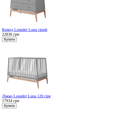
Комод Leander Luna сірий
22836 грн
Ліжко Leander Luna 120 сіре
17934 грн