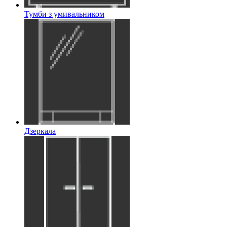
Тумби з умивальником
Дзеркала