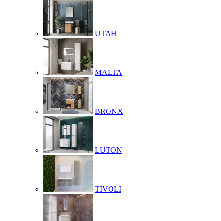
UTAH
MALTA
BRONX
LUTON
TIVOLI