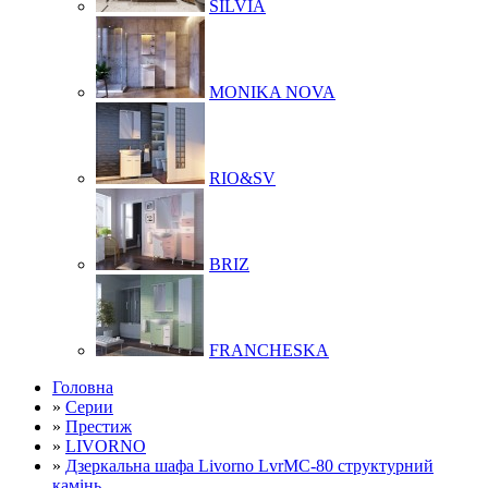
SILVIA
MONIKA NOVA
RIO&SV
BRIZ
FRANCHESKA
Головна
»
Серии
»
Престиж
»
LIVORNO
»
Дзеркальна шафа Livorno LvrMC-80 структурний
камінь