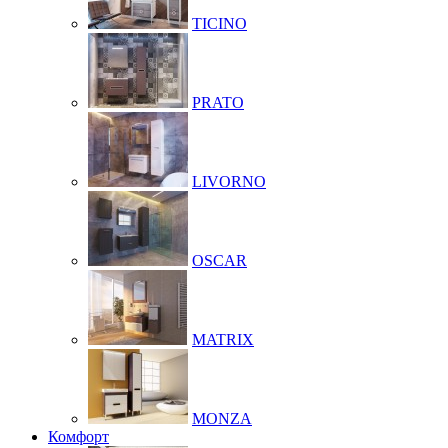
TICINO
PRATO
LIVORNO
OSCAR
MATRIX
MONZA
Комфорт