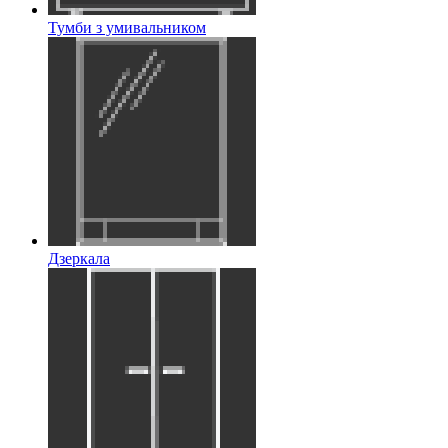
Тумби з умивальником
Дзеркала