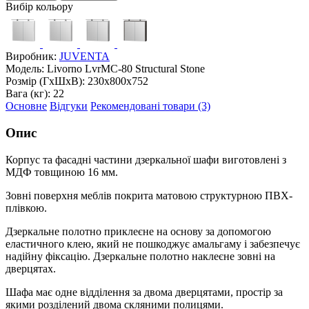
Вибір кольору
Виробник:
JUVENTA
Модель:
Livorno LvrMC-80 Structural Stone
Розмір (ГxШxВ):
230x800x752
Вага (кг):
22
Основне
Відгуки
Рекомендовані товари (3)
Опис
Корпус та фасадні частини дзеркальної шафи виготовлені з
МДФ товщиною 16 мм.
Зовні поверхня меблів покрита матовою структурною ПВХ-
плівкою.
Дзеркальне полотно приклеєне на основу за допомогою
еластичного клею, який не пошкоджує амальгаму і забезпечує
надійну фіксацію. Дзеркальне полотно наклеєне зовні на
дверцятах.
Шафа має одне відділення за двома дверцятами, простір за
якими розділений двома скляними полицями.