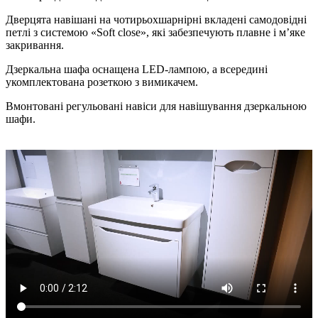
Дверцята навішані на чотирьохшарнірні вкладені самодовідні
петлі з системою «Soft close», які забезпечують плавне і м’яке
закривання.
Дзеркальна шафа оснащена LED-лампою, а всередині
укомплектована розеткою з вимикачем.
Вмонтовані регульовані навіси для навішування дзеркальною
шафи.