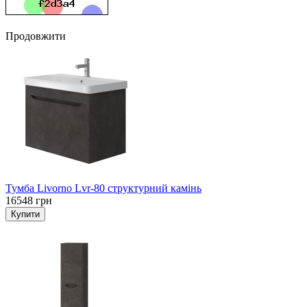
Продовжити
Тумба Livorno Lvr-80 структурний камінь
16548 грн