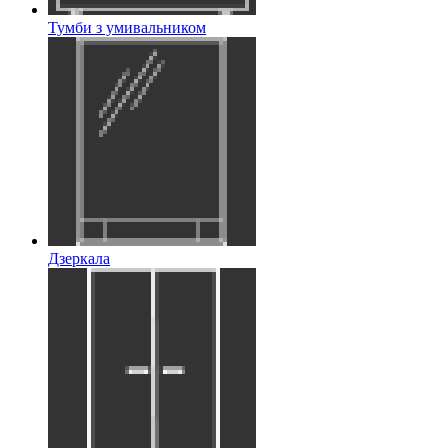
Тумби з умивальником
Дзеркала