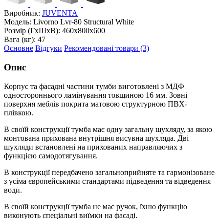
Виробник:
JUVENTA
Модель:
Livorno Lvr-80 Structural White
Розмір (ГxШxВ):
460x800x600
Вага (кг):
47
Основне
Відгуки
Рекомендовані товари (3)
Опис
Корпус та фасадні частини тумби виготовлені з МДФ
одностороннього ламінування товщиною 16 мм. Зовні
поверхня меблів покрита матовою структурною ПВХ-
плівкою.
В своїй конструкції тумба має одну загальну шухляду, за якою
монтована прихована внутрішня висувна шухляда. Дві
шухляди встановлені на прихованих направляючих з
функцією самодотягування.
В конструкції передбачено загальноприйняте та гармонізоване
з усіма європейськими стандартами підведення та відведення
води.
В своїй конструкції тумба не має ручок, їхню функцію
виконують спеціальні виїмки на фасаді.