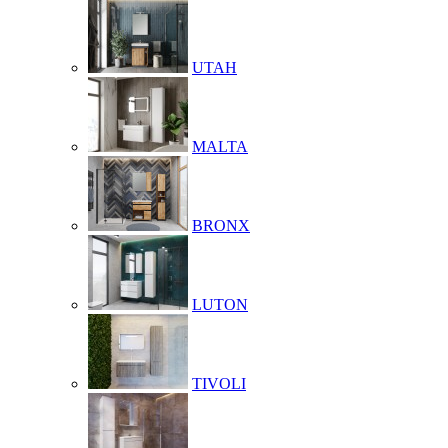
UTAH
MALTA
BRONX
LUTON
TIVOLI