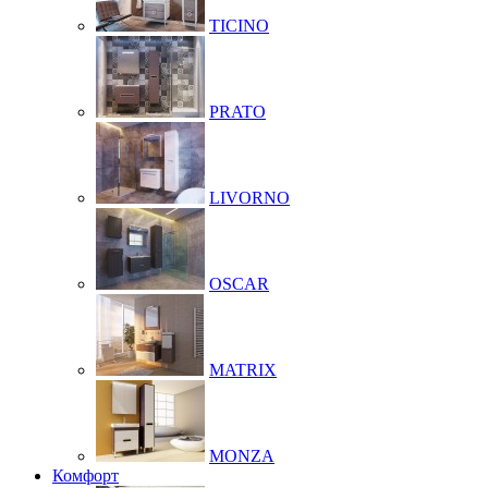
TICINO
PRATO
LIVORNO
OSCAR
MATRIX
MONZA
Комфорт