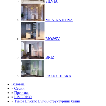
SILVIA
MONIKA NOVA
RIO&SV
BRIZ
FRANCHESKA
Головна
»
Серии
»
Престиж
»
LIVORNO
»
Тумба Livorno Lvr-80 структурний білий