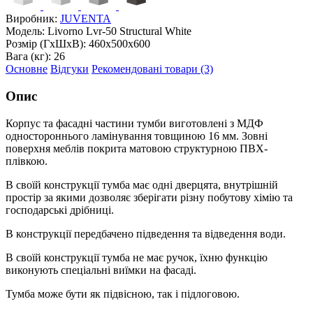
Виробник:
JUVENTA
Модель:
Livorno Lvr-50 Structural White
Розмір (ГxШxВ):
460x500x600
Вага (кг):
26
Основне
Відгуки
Рекомендовані товари (3)
Опис
Корпус та фасадні частини тумби виготовлені з МДФ
одностороннього ламінування товщиною 16 мм. Зовні
поверхня меблів покрита матовою структурною ПВХ-
плівкою.
В своїй конструкції тумба має одні дверцята, внутрішній
простір за якими дозволяє зберігати різну побутову хімію та
господарські дрібниці.
В конструкції передбачено підведення та відведення води.
В своїй конструкції тумба не має ручок, їхню функцію
виконують спеціальні виїмки на фасаді.
Тумба може бути як підвісною, так і підлоговою.