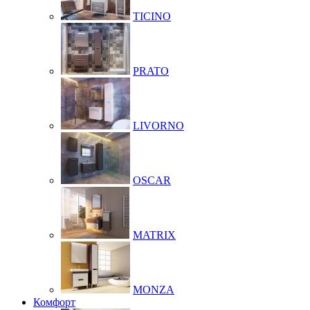
TICINO
PRATO
LIVORNO
OSCAR
MATRIX
MONZA
Комфорт