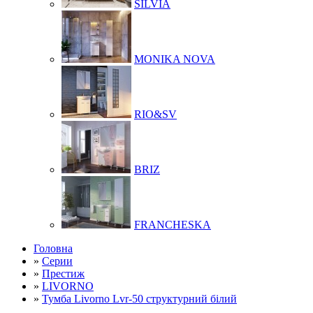
SILVIA
MONIKA NOVA
RIO&SV
BRIZ
FRANCHESKA
Головна
»
Серии
»
Престиж
»
LIVORNO
»
Тумба Livorno Lvr-50 структурний білий