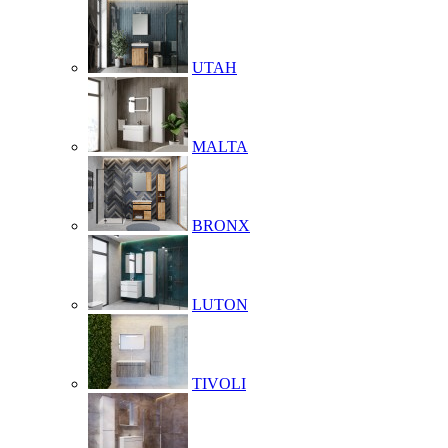
UTAH
MALTA
BRONX
LUTON
TIVOLI