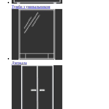
Тумби з умивальником
Дзеркала