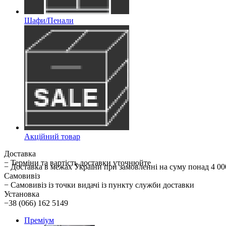
Шафи/Пенали
Акційний товар
Доставка
− Терміни та вартість доставки уточнюйте
− Доставка в межах України при замовленні на суму понад 
Самовивіз
− Самовивіз із точки видачі із пункту служби доставки
Установка
−38 (066) 162 5149
Преміум