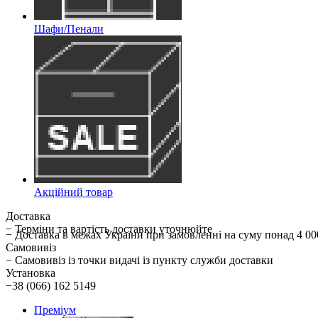
Шафи/Пенали
Акційний товар
Доставка
− Терміни та вартість доставки уточнюйте
− Доставка в межах України при замовленні на суму понад 
Самовивіз
− Самовивіз із точки видачі із пункту служби доставки
Установка
−38 (066) 162 5149
Преміум