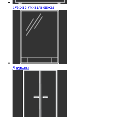
Тумби з умивальником
Дзеркала