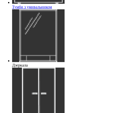
Тумби з умивальником
Дзеркала