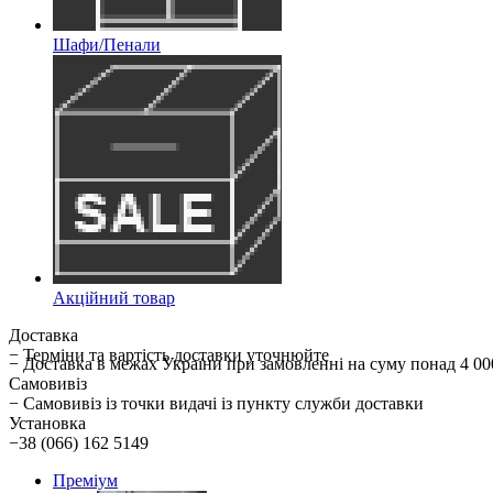
Шафи/Пенали
Акційний товар
Доставка
− Терміни та вартість доставки уточнюйте
− Доставка в межах України при замовленні на суму понад 
Самовивіз
− Самовивіз із точки видачі із пункту служби доставки
Установка
−38 (066) 162 5149
Преміум