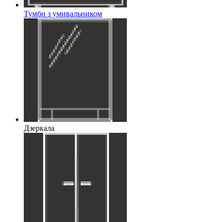
Тумби з умивальником
Дзеркала