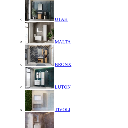
UTAH
MALTA
BRONX
LUTON
TIVOLI