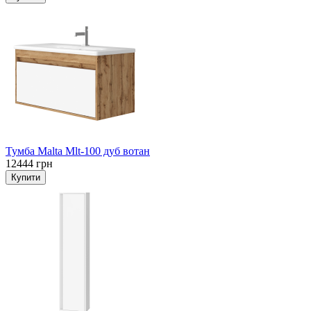
Тумба Malta Mlt-100 дуб вотан
12444 грн