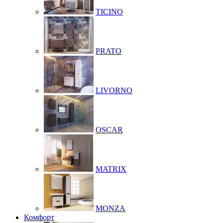
TICINO
PRATO
LIVORNO
OSCAR
MATRIX
MONZA
Комфорт