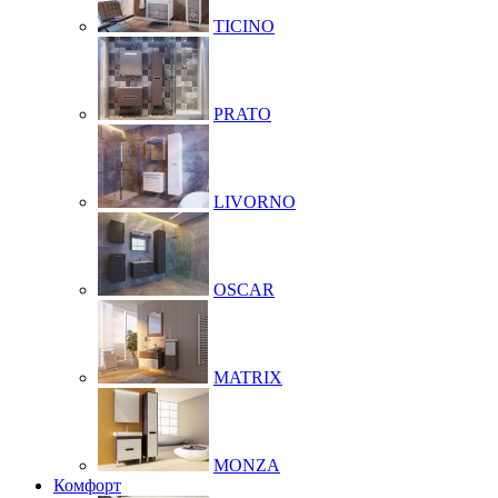
TICINO
PRATO
LIVORNO
OSCAR
MATRIX
MONZA
Комфорт