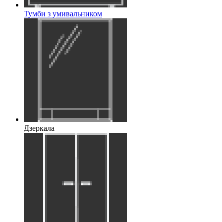
Тумби з умивальником
Дзеркала