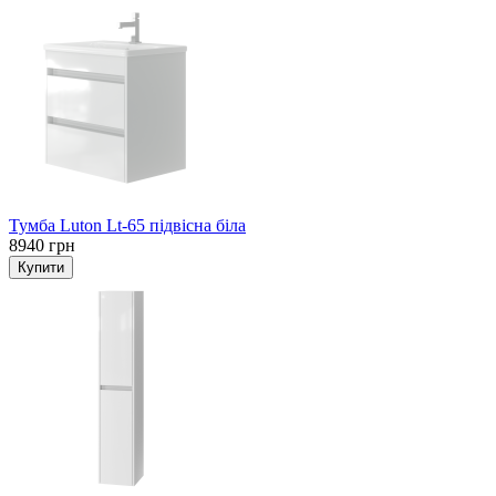
Тумба Luton Lt-65 підвісна біла
8940 грн