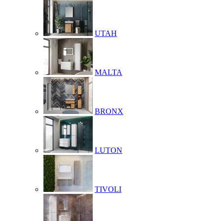
UTAH
MALTA
BRONX
LUTON
TIVOLI