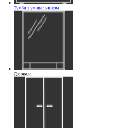
Тумби з умивальником
Дзеркала