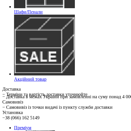
Шафи/Пенали
Акційний товар
Доставка
− Терміни та вартість доставки уточнюйте
− Доставка в межах України при замовленні на суму понад 
Самовивіз
− Самовивіз із точки видачі із пункту служби доставки
Установка
−38 (066) 162 5149
Преміум