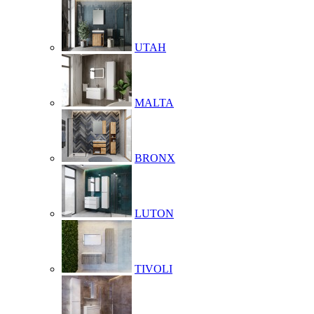
UTAH
MALTA
BRONX
LUTON
TIVOLI