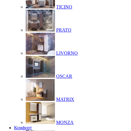
TICINO
PRATO
LIVORNO
OSCAR
MATRIX
MONZA
Комфорт