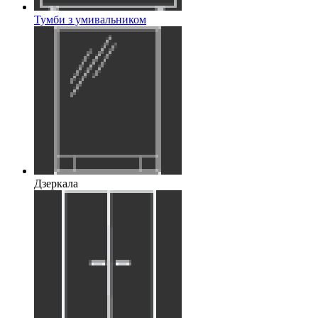
Тумби з умивальником
Дзеркала