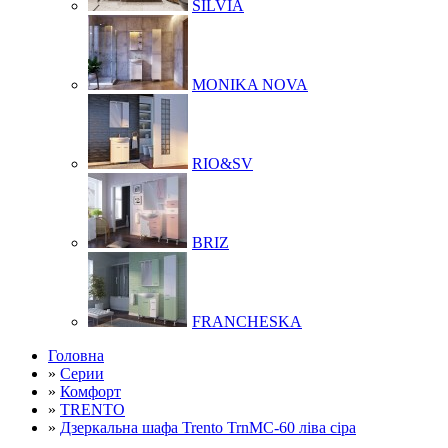
SILVIA
MONIKA NOVA
RIO&SV
BRIZ
FRANCHESKA
Головна
»
Серии
»
Комфорт
»
TRENTO
»
Дзеркальна шафа Trento TrnMC-60 ліва сіра