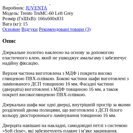
Виробник:
JUVENTA
Модель:
Trento TrnMC-60 Left Grey
Розмір (ГxШxВ):
166x600x831
Вага (кг):
15
Основне
Відгуки
Рекомендовані товари (3)
Опис
Дзеркальне полотно наклеєно на основу за допомогою
еластичного клею, який не ушкоджує амальгаму і забезпечує
надійну фіксацію.
Верхня частина виготовлена з МДФ і покрита високо
глянцевою ПВХ-плівкою. Бокові частини шафи виготовлені з
ламінованого ДСП товщиною 16 мм. Фасадні частини
(дверцята) виготовлені з МДФ товщиною 16 мм, а також
покриті високоглянцевою ПВХ-плівкою.
Дзеркальна шафа має одні дверці, внутрішній простір за якими
розділений двома полицями, що виготовлені з ДСП білого
кольору двостороннього ламінування товщиною 16 мм.
Дверцята навішані на накладні, самодовідні петлі з системою
«Soft close», які забезпечують плавне і м’яке закривання.