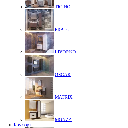
TICINO
PRATO
LIVORNO
OSCAR
MATRIX
MONZA
Комфорт