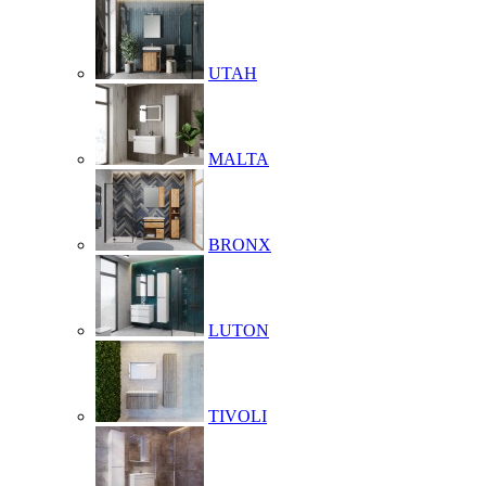
UTAH
MALTA
BRONX
LUTON
TIVOLI