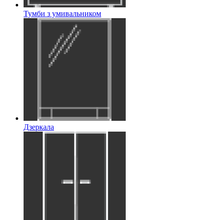
Тумби з умивальником
Дзеркала