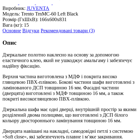
Виробник:
JUVENTA
Модель:
Trento TrnMC-60 Left Black
Розмір (ГxШxВ):
166x600x831
Вага (кг):
15
Основне
Відгуки
Рекомендовані товари (3)
Опис
Дзеркальне полотно наклеєно на основу за допомогою
еластичного клею, який не ушкоджує амальгаму і забезпечує
надійну фіксацію.
Верхня частина виготовлена з МДФ і покрита високо
глянцевою ПВХ-плівкою. Бокові частини шафи виготовлені з
ламінованого ДСП товщиною 16 мм. Фасадні частини
(дверцята) виготовлені з МДФ товщиною 16 мм, а також
покриті високоглянцевою ПВХ-плівкою.
Дзеркальна шафа має одні дверці, внутрішній простір за якими
розділений двома полицями, що виготовлені з ДСП білого
кольору двостороннього ламінування товщиною 16 мм.
Дверцята навішані на накладні, самодовідні петлі з системою
«Soft close», які забезпечують плавне і м’яке закривання.