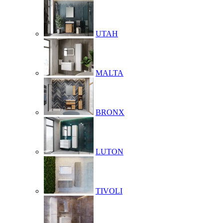
UTAH
MALTA
BRONX
LUTON
TIVOLI