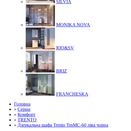
SILVIA
MONIKA NOVA
RIO&SV
BRIZ
FRANCHESKA
Головна
»
Серии
»
Комфорт
»
TRENTO
»
Дзеркальна шафа Trento TrnMC-60 ліва чорна