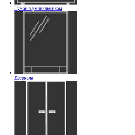
Тумби з умивальником
Дзеркала