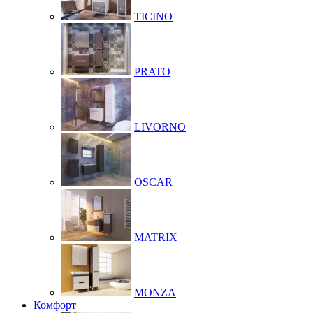
TICINO
PRATO
LIVORNO
OSCAR
MATRIX
MONZA
Комфорт